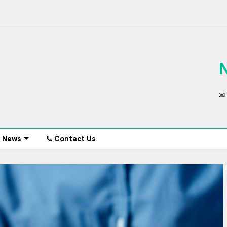
✉ 
News
Contact Us