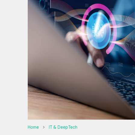
Home
IT & DeepTech