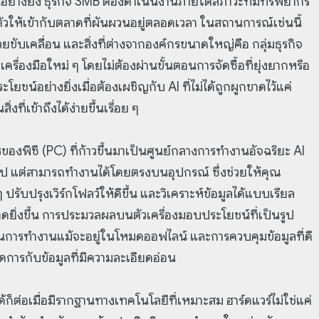
ย่างยิ่ง ธุรกิจ SMB ต้องดำเนินงานภายใต้สภาวะที่มีทรัพยากร
วให้เข้ากับตลาดที่ผันผวนอยู่ตลอดเวลา ในสถานการณ์เช่นนี้
ขับเคลื่อน และสิ่งที่ต่างจากองค์กรขนาดใหญ่คือ กลุ่มธุรกิจ
รื่องมือใหม่ ๆ โดยไม่ต้องผ่านขั้นตอนการจัดซื้อที่ยุ่งยากหรือ
ะโยชน์อย่างยิ่งเมื่อต้องเผชิญกับ AI ที่ไม่ได้ถูกผูกขาดไว้แค่
ี่เข้าถึงได้ง่ายขึ้นเรื่อย ๆ
ของพีซี (PC) ที่ก้าวขึ้นมาเป็นศูนย์กลางการทำงานอัจฉริยะ AI
่อไป แต่สามารถทำงานได้โดยตรงบนอุปกรณ์ ซึ่งช่วยให้คุณ
รับปรุงเวิร์กโฟลว์ให้ดีขึ้น และวิเคราะห์ข้อมูลได้แบบเรียล
ดยิ่งขึ้น การประมวลผลบนตัวเครื่องมอบประโยชน์ที่เป็นรูป
ื่องในการทำงานแม้จะอยู่ในโหมดออฟไลน์ และการควบคุมข้อมูลที่ดี
จัดการกับข้อมูลที่มีความละเอียดอ่อน
ต่อเมื่อมีรากฐานทางเทคโนโลยีที่เหมาะสม ฮาร์ดแวร์ไม่ใช่แค่