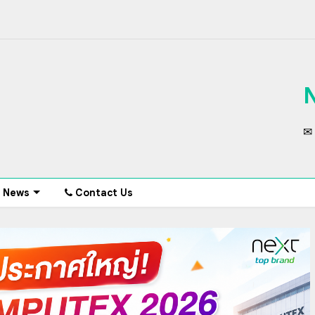
✉ 
News
Contact Us