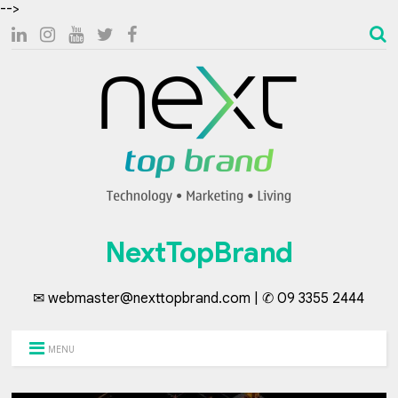
-->
NextTopBrand
✉ webmaster@nexttopbrand.com | ✆ 09 3355 2444
MENU