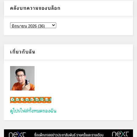
คลังบทความของบล็อก
เกี่ยวกับฉัน
เน็กซ์ วรพล ลิ่มศิริวงศ์
ดูโปรไฟล์ทั้งหมดของฉัน