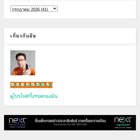
เกี่ยวกับฉัน
เน็กซ์ วรพล ลิ่มศิริวงศ์
ดูโปรไฟล์ทั้งหมดของฉัน