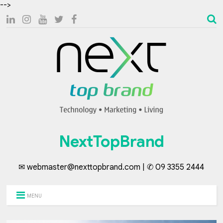
-->
NextTopBrand
✉ webmaster@nexttopbrand.com | ✆ 09 3355 2444
MENU