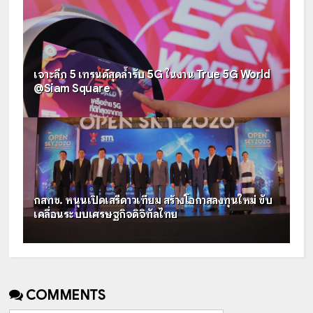
เจาะลึก 5 เทรนด์สุดล้ำรับ 5G ในงาน True 5G World
@Siam Square
กสทช. หนุนเปิดเสรีดาวเทียม สร้างโอกาสลงทุนใหม่ ขับ
เคลื่อนระบบเศรษฐกิจดิจิทัลไทย
COMMENTS